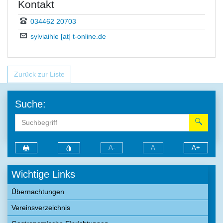
Kontakt
034462 20703
sylviaihle [at] t-online.de
Zurück zur Liste
Suche:
A-
A
A+
Wichtige Links
Übernachtungen
Vereinsverzeichnis