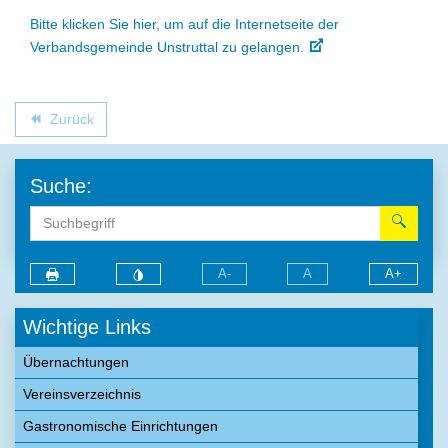
Bitte klicken Sie hier, um auf die Internetseite der
Verbandsgemeinde Unstruttal zu gelangen.
Zurück
backward
Suche:
A-
A
A+
Wichtige Links
Übernachtungen
Vereinsverzeichnis
Gastronomische Einrichtungen